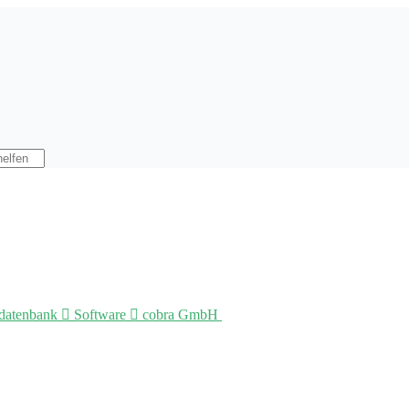
datenbank

Software

cobra GmbH