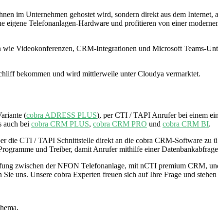
 Ihnen im Unternehmen gehostet wird, sondern direkt aus dem Internet
eine eigene Telefonanlagen-Hardware und profitieren von einer moderne
n wie Videokonferenzen, CRM-Integrationen und Microsoft Teams-Unt
chliff bekommen und wird mittlerweile unter Cloudya vermarktet.
ariante (
cobra ADRESS PLUS
), per CTI / TAPI Anrufer bei einem e
s auch bei
cobra CRM PLUS
,
cobra CRM PRO
und
cobra CRM BI
.
über die CTI / TAPI Schnittstelle direkt an die cobra CRM-Software zu
e Programme und Treiber, damit Anrufer mithilfe einer Datenbankabfrage
üpfung zwischen der NFON Telefonanlage, mit nCTI premium CRM, und
iben Sie uns. Unsere cobra Experten freuen sich auf Ihre Frage und ste
Thema.