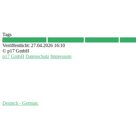
Tags
cobra ADRESS PLUS
cobra CRM PLUS
cobra CRM PRO
cobra 
Veröffentlicht:
27.04.2026 16:10
© p17 GmbH
p17 GmbH
Datenschutz
Impressum
Deutsch - German