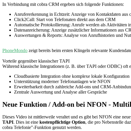
In Verbindung mit cobra CRM ergeben sich folgende Funktionen:
Anrufererkennung in Echtzeit: Anzeige von Kontaktdaten aus 
Click2Call: Start von Telefonaten direkt aus dem CRM
Automatische Protokollierung: Anrufe werden als Aktivitäten
Datenanreicherung: Anzeige zusätzlicher Informationen aus C
Auswertungen & Reports: Analyse von Anrufhistorien und Nu
PhoneMondo
zeigt bereits beim ersten Klingeln relevante Kundend
Vorteile gegenüber klassischer TAPI
Während klassische Integrationen (z. B. über TAPI oder ODBC) oft 
Cloudbasierte Integration ohne komplexe lokale Konfiguration
Unterstützung moderner Telefonanlagen wie NFON
Erweiterbarkeit durch zahlreiche Add-ons und CRM-Anbindu
Zentrale Auswertung und Analyse aller Gespräche
Neue Funktion / Add-on bei NFON - Multi
Dieses Video ist mittlerweile veraltet und es gibt bei NFON eine n
TAPI
. Dies ist eine
kostenpflichtige Option
, die pro Nebenstelle d
cobra Telefonie"-Funktion genutzt werden.