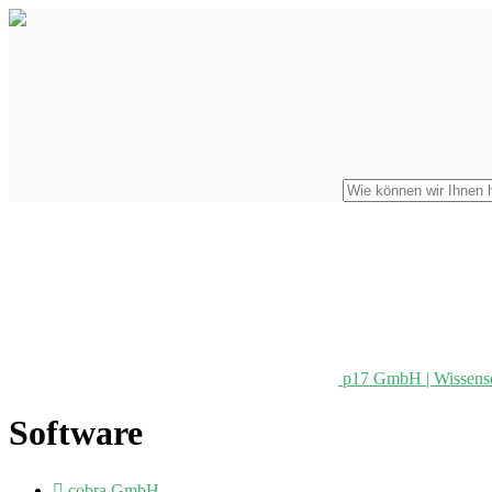
p17 GmbH | Wissens
Software

cobra GmbH